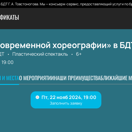
БДТ Г. А. Товстоногова. Мы — консьерж-сервис, предоставляющий услуги по б
ИФИКАТЫ
современной хореографии» в БД
ДТ
Пластический спектакль
6+
19:00
 И МЕСТА
О МЕРОПРИЯТИИ
НАШИ ПРЕИМУЩЕСТВА
БЛИЖАЙШИЕ М