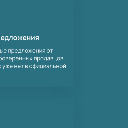
тной атмосферой. Это идеальная
енций.
айте можно уже сегодня.
редложения
ые предложения от
проверенных продавцов
х уже нет в официальной