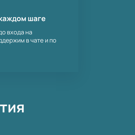
каждом шаге
до входа на
держим в чате и по
тия