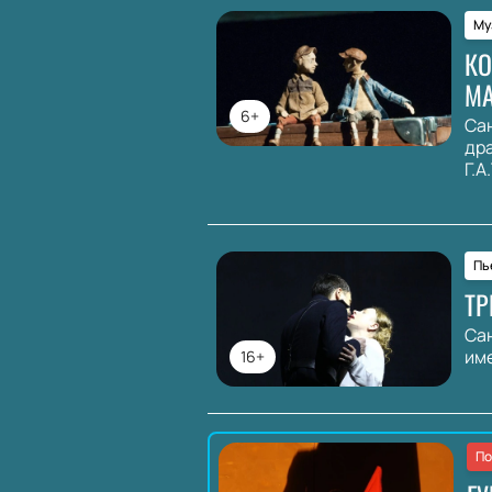
Му
КО
М
6+
Са
др
Г.А
Пь
ТР
Са
име
16+
По