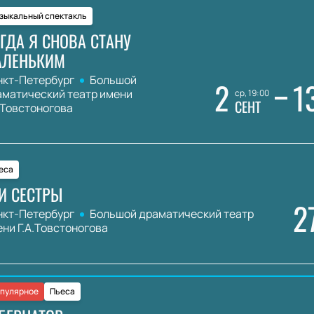
зыкальный спектакль
ГДА Я СНОВА СТАНУ
АЛЕНЬКИМ
нкт-Петербург
Большой
2
1
аматический театр имени
ср, 19:00
СЕНТ
.Товстоногова
еса
И СЕСТРЫ
2
нкт-Петербург
Большой драматический театр
ни Г.А.Товстоногова
пулярное
Пьеса