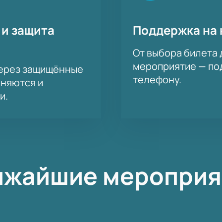
 и защита
Поддержка на 
От выбора билета 
мероприятие — под
через защищённые
телефону.
аняются и
и.
ижайшие мероприя