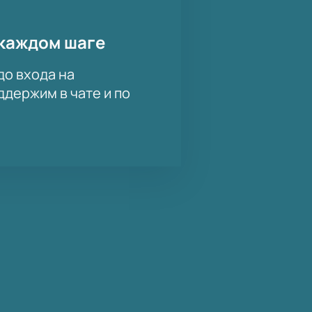
каждом шаге
до входа на
держим в чате и по