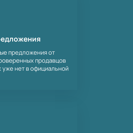
 билеты на нашем сайте и станьте
риятие танца. Присоединяйтесь к
редложения
ые предложения от
проверенных продавцов
х уже нет в официальной