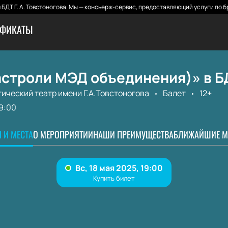
БДТ Г. А. Товстоногова. Мы — консьерж-сервис, предоставляющий услуги по б
ИФИКАТЫ
астроли МЭД объединения)» в Б
ический театр имени Г.А.Товстоногова
Балет
12+
9:00
 И МЕСТА
О МЕРОПРИЯТИИ
НАШИ ПРЕИМУЩЕСТВА
БЛИЖАЙШИЕ М