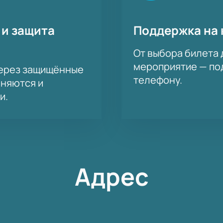
 и защита
Поддержка на 
От выбора билета 
мероприятие — под
через защищённые
телефону.
аняются и
и.
Адрес