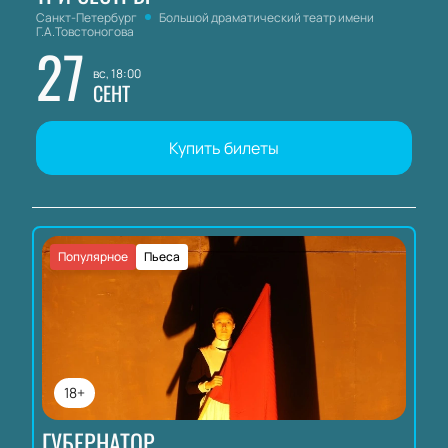
Санкт-Петербург
Большой драматический театр имени
Г.А.Товстоногова
27
вс, 18:00
СЕНТ
Купить билеты
Популярное
Пьеса
18+
ГУБЕРНАТОР