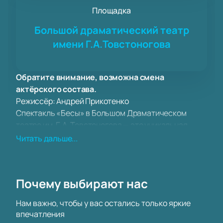
Площадка
Большой драматический театр
имени Г.А.Товстоногова
Обратите внимание, возможна смена
актёрского состава.
Режиссёр: Андрей Прикотенко
Спектакль «Бесы» в Большом Драматическом
театре им. Г. А. Товстоногова — это уникальная
возможность погрузиться в мир сложных
Читать дальше...
человеческих взаимоотношений и философских
размышлений, созданных гениальным пером
Фёдора Достоевского. Постановка режиссёра
Почему выбирают нас
Андрея Прикотенко будет ярким событием
театрального сезона, продолжая традиции
Нам важно, чтобы у вас остались только яркие
глубокого анализа русской классики.
впечатления
Большой Драматический театр им. Г. А.