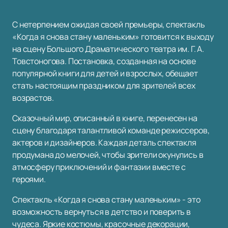
С нетерпением ожидая своей премьеры, спектакль
«Когда я снова стану маленьким» готовится к выходу
на сцену Большого Драматического театра им. Г. А.
Товстоногова. Постановка, созданная на основе
популярной книги для детей и взрослых, обещает
стать настоящим праздником для зрителей всех
возрастов.
Сказочный мир, описанный в книге, перенесен на
сцену благодаря талантливой команде режиссеров,
актеров и дизайнеров. Каждая деталь спектакля
продумана до мелочей, чтобы зрители окунулись в
атмосферу приключений и фантазии вместе с
героями.
Спектакль «Когда я снова стану маленьким» - это
возможность вернуться в детство и поверить в
чудеса. Яркие костюмы, красочные декорации,