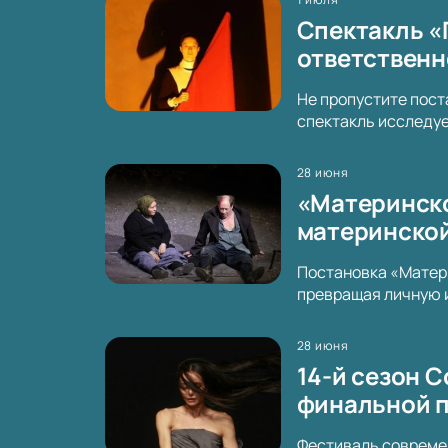
Спектакль «
ответственн
Не пропустите пост
спектакль исследуе
28 июня
«Материнское
материнской
Постановка «Матери
превращая личную 
28 июня
14-й сезон C
финальной 
Фестиваль современ