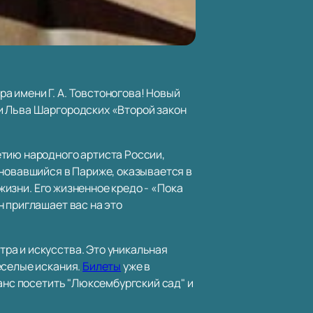
 имени Г. А. Товстоногова! Новый
и Льва Шаргородских «Второй закон
етию народного артиста России,
сновавшийся в Париже, оказывается в
 жизни. Его жизненное кредо - «Пока
 приглашает вас на это
ра и искусства. Это уникальная
еселые искания.
Билеты
уже в
анс посетить "Люксембургский сад" и