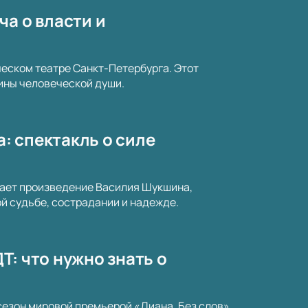
ча о власти и
еском театре Санкт-Петербурга. Этот
бины человеческой души.
а: спектакль о силе
вает произведение Василия Шукшина,
 судьбе, сострадании и надежде.
ДТ: что нужно знать о
сезон мировой премьерой «Диана. Без слов»