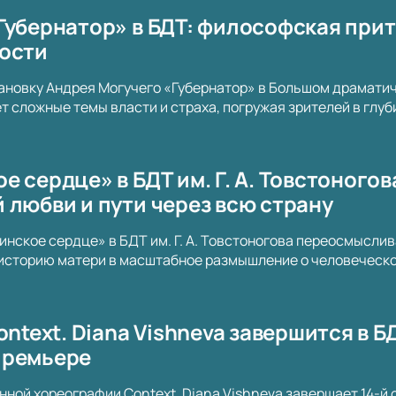
Губернатор» в БДТ: философская прит
ости
ановку Андрея Могучего «Губернатор» в Большом драматич
т сложные темы власти и страха, погружая зрителей в глу
 сердце» в БДТ им. Г. А. Товстоногов
 любви и пути через всю страну
нское сердце» в БДТ им. Г. А. Товстоногова переосмысли
историю матери в масштабное размышление о человеческой
ontext. Diana Vishneva завершится в Б
премьере
ной хореографии Context. Diana Vishneva завершает 14-й 