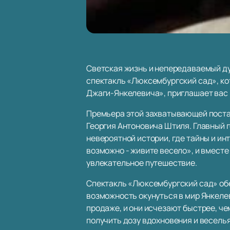
Светская жизнь и непередаваемый ду
спектакль «Люксембургский сад», ко
Джаги-Янкелевича», приглашает вас в
Премьера этой захватывающей постан
Георгия Антоновича Штиля. Главный 
невероятной истории, где тайны и инт
возможно - живите весело», и вместе
увлекательное путешествие.
Спектакль «Люксембургский сад» обе
возможность окунуться в мир Янкеле
продаже, и они исчезают быстрее, че
получить дозу вдохновения и веселья,