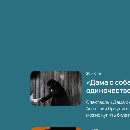
20 июля
«Дама с соба
одиночестве
Спектакль «Дама с 
Анатолия Праудина 
можно купить билет
1 июля