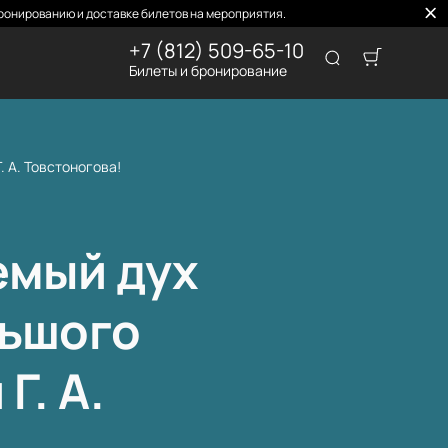
ронированию и доставке билетов на мероприятия.
+7 (812) 509-65-10
Билеты и бронирование
 А. Товстоногова!
емый дух
льшого
Г. А.