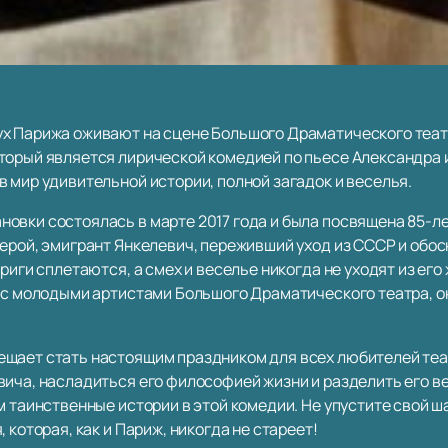
х Парижа оживают на сцене Большого Драматического театра
торый является лирической комедией по пьесе Александра 
 мир удивительной истории, полной загадок и веселья.
овки состоялась в марте 2017 года и была посвящена 85-л
герой, эмигрант Янкелевич, переживший уход из СССР и обо
риги сплетаются, а смех и веселье никогда не уходят из его
 с молодыми артистами Большого Драматического театра, он
щает стать настоящим праздником для всех любителей теат
вича, насладиться его философией жизни и разделить его в
м таинственные истории в этой комедии. Не упустите свой ш
 которая, как и Париж, никогда не стареет!