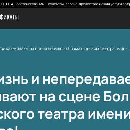
БДТ Г. А. Товстоногова. Мы — консьерж-сервис, предоставляющий услуги по б
ИФИКАТЫ
рижа оживают на сцене Большого Драматического театра имени Г.
изнь и непередава
вают на сцене Бо
ого театра имени 