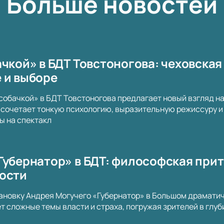
Больше новостей
чкой» в БДТ Товстоногова: чеховская
 и выборе
собачкой» в БДТ Товстоногова предлагает новый взгляд н
сочетает тонкую психологию, выразительную режиссуру и 
ы на спектакл
Губернатор» в БДТ: философская прит
ости
ановку Андрея Могучего «Губернатор» в Большом драматич
т сложные темы власти и страха, погружая зрителей в глу