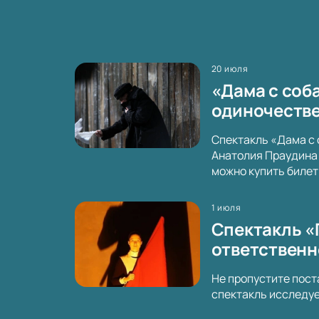
20 июля
«Дама с соба
одиночестве
Спектакль «Дама с 
Анатолия Праудина 
можно купить билет
1 июля
Спектакль «
ответственн
Не пропустите пост
спектакль исследуе