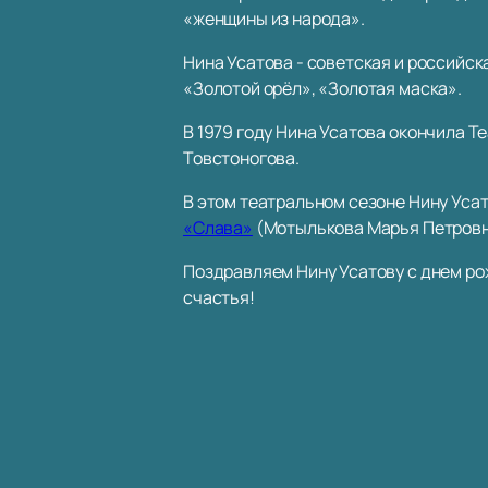
«женщины из народа».
Нина Усатова - советская и российск
«Золотой орёл», «Золотая маска».
В 1979 году Нина Усатова окончила Те
Товстоногова.
В этом театральном сезоне Нину Уса
«Слава»
(Мотылькова Марья Петровн
Поздравляем Нину Усатову с днем ро
счастья!