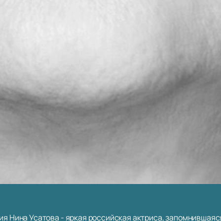
ния Нина Усатова - яркая российская актриса, запомнившая