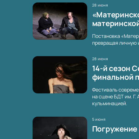
28 июня
«Материнское
материнской
Постановка «Матери
превращая личную 
28 июня
14-й сезон C
финальной 
Фестиваль современ
на сцене БДТ им. Г
кульминацией.
5 июня
Погружение 