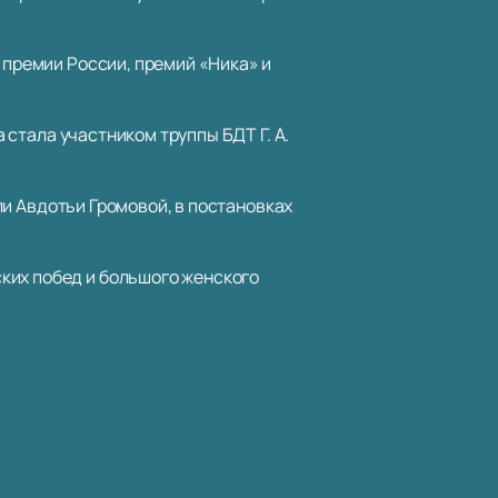
 премии России, премий «Ника» и
а стала участником труппы БДТ Г. А.
ли Авдотьи Громовой, в постановках
ких побед и большого женского