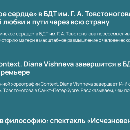
 сердце» в БДТ им. Г. А. Товстоногов
 любви и пути через всю страну
нское сердце» в БДТ им. Г. А. Товстоногова переосмысли
историю матери в масштабное размышление о человеческой
ontext. Diana Vishneva завершится в Б
премьере
ной хореографии Context. Diana Vishneva завершает 14-й 
. А. Товстоногова в Санкт-Петербурге. Рассказываем, чем п
в философию: спектакль «Исчезновен