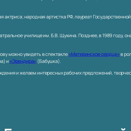
ая актриса; народная артистка РФ, лауреат Государственной
атральное училище им. Б.В. Щукина. Позднее, в 1989 году, он
тову можно увидеть в спектакле
«Материнское сердце»
в ро
а) и
«Эрендира»
(Бабушка).
ждения и желаем интересных рабочих предложений, творчес