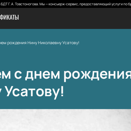
БДТ Г. А. Товстоногова. Мы — консьерж-сервис, предоставляющий услуги по б
ИФИКАТЫ
нем poждeния Нину Николаевну Усатову!
м с днем poждeния
 Усатову!