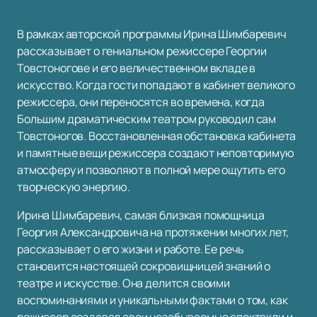
В рамках авторской программы Ирина Шимбаревич
рассказывает о гениальном режиссере Георгии
Товстоногове и его величественном вкладе в
искусство. Когда гости попадают в кабинет великого
режиссера, они переносятся во времена, когда
Большим драматическим театром руководил сам
Товстоногов. Восстановленная обстановка кабинета
и памятные вещи режиссера создают неповторимую
атмосферу и позволяют в полной мере ощутить его
творческую энергию.
Ирина Шимбаревич, самая близкая помощница
Георгия Александровича на протяжении многих лет,
рассказывает о его жизни и работе. Ее речь
становится настоящей сокровищницей знаний о
театре и искусстве. Она делится своими
воспоминаниями и уникальными фактами о том, как