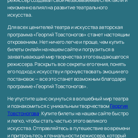
режиссер создавал свои незабываемые спектакли и
неизменно влиял на развитие театрального
искусства.
Для всех ценителей театра и искусства авторская
программа «Георгий Товстоногов» станет настоящим
откровением. Нет ничего легче и проще, чем купить
билеты онлайн на нашем сайте и погрузиться в
захватывающий мир творчества этого выдающегося
режиссера. Раскрыть все секреты его гения, понять
его подход к искусству и прочувствовать эмоции его
постановок — все это станет возможным благодаря
программе «Георгий Товстоногов».
Не упустите шанс окунуться в волшебный мир театра
и познакомиться с уникальным творчеством
Георгия
Товстоногова
. Купите билеты на нашем сайте быстро
и легко, чтобы стать частью этого великого
искусства. Отправляйтесь в путешествие во времени
и притроньтесь к гениальности режиссера, который