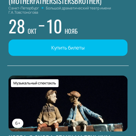
(MOTHERFATHERSISTERSBROTHER)
Санкт-Петербург
Большой драматический театр имени
Г.А.Товстоногова
28
10
ОКТ
НОЯБ
Купить билеты
Музыкальный спектакль
6+