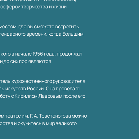
мосферой творчества и жизни
местом, где вы сможете встретить
гендарного времени, когда Большим
ого в начале 1956 года, продолжал
ки до сих пор являются
итель художественного руководителя
 искусств России. Она провела 11
аботу с Кириллом Лавровым после его
 театре им. Г. А. Товстоногова можно
сства и окунитесь в мир великого