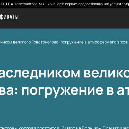
БДТ Г. А. Товстоногова. Мы — консьерж-сервис, предоставляющий услуги по б
ИФИКАТЫ
ником великого Товстоногова: погружение в атмосферу его эпохи
наследником велик
ва: погружение в 
ногов», которая состоится 17 марта в Большом Драматическо