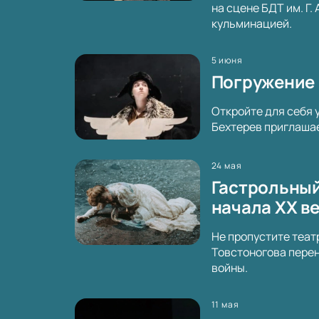
на сцене БДТ им. Г
кульминацией.
5 июня
Погружение 
Откройте для себя 
Бехтерев приглашае
24 мая
Гастрольный
начала XX в
Не пропустите теат
Товстоногова перен
войны.
11 мая