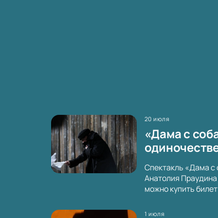
20 июля
«Дама с соба
одиночестве
Спектакль «Дама с 
Анатолия Праудина 
можно купить билет
1 июля