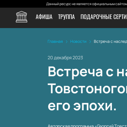
Данный ресурс не является официальным сайтом 
АФИША
ТРУППА
ПОДАРОЧНЫЕ СЕРТ
Главная
Новости
Встреча с наслед
20 декабря 2023
Встреча с 
Товстоного
его эпохи.
Авторская программа «Георгий Товсто