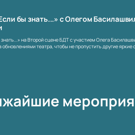
сли бы знать...» с Олегом Басилашви
и
 знать...» на Второй сцене БДТ с участием Олега Басилашв
а обновлениями театра, чтобы не пропустить другие яркие
ижайшие мероприя