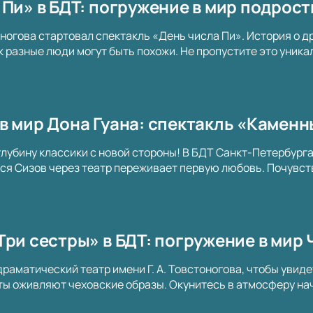
 Пи» в БДТ: погружение в мир подрос
ногова стартовал спектакль «День числа Пи». История о д
ак разные люди могут быть похожи. Не пропустите это уник
в мир Дона Гуана: спектакль «Каменн
глубину классики с новой стороны! В БДТ Санкт-Петербург
ася Сизов через театр переживает первую любовь. Почувст
Три сестры» в БДТ: погружение в мир 
раматический театр имени Г. А. Товстоногова, чтобы увиде
 оживляют чеховские образы. Окунитесь в атмосферу нач