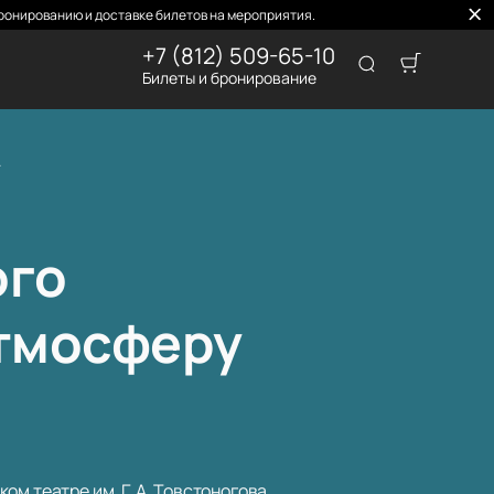
ронированию и доставке билетов на мероприятия.
+7 (812) 509-65-10
Билеты и бронирование
.
ого
атмосферу
м театре им. Г. А. Товстоногова,