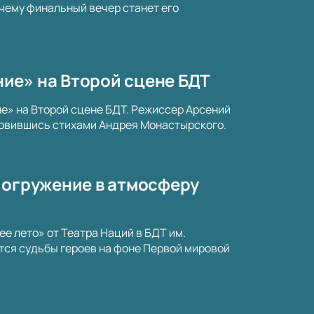
очему финальный вечер станет его
ие» на Второй сцене БДТ
е» на Второй сцене БДТ. Режиссер Арсений
новившись стихами Андрея Монастырского.
погружение в атмосферу
е лето» от Театра Наций в БДТ им.
тся судьбы героев на фоне Первой мировой