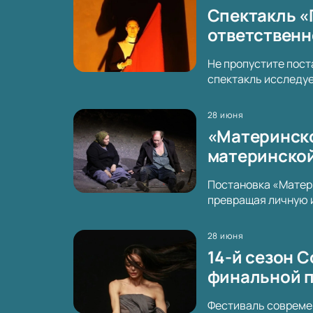
Спектакль «
ответственн
Не пропустите пост
спектакль исследуе
28 июня
«Материнское
материнской
Постановка «Матери
превращая личную 
28 июня
14-й сезон C
финальной 
Фестиваль современ