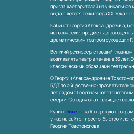
приглашает зрителей на уникальное 
выдающегося режиссера XX века - Ге
Кабинет Георгия Александровича, бе
исторические предметы, драгоценные
драматическим театром руководил Г. 
Великий режиссер, ставший главным 
возглавлять театр в течение 33 лет. 
классическими образцами театральн
О Георгии Александровиче Товстоног
БДТ по общественно-просветительско
лет рядом с Георгием Товстоноговым
смерти. Сегодня она посвящает свою
Купить
билеты
на Авторскую программ
у нас на сайте - просто, быстро и л
Георгия Товстоногова.