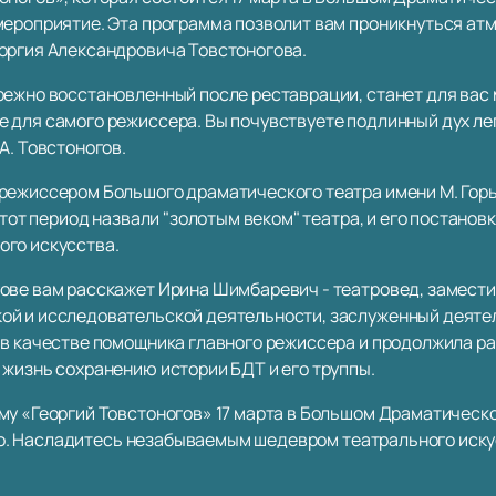
мероприятие. Эта программа позволит вам проникнуться ат
оргия Александровича Товстоногова.
режно восстановленный после реставрации, станет для вас 
 для самого режиссера. Вы почувствуете подлинный дух ле
А. Товстоногов.
режиссером Большого драматического театра имени М. Горьк
Этот период назвали "золотым веком" театра, и его постанов
ого искусства.
ове вам расскажет Ирина Шимбаревич - театровед, замест
й и исследовательской деятельности, заслуженный деятель
 в качестве помощника главного режиссера и продолжила р
 жизнь сохранению истории БДТ и его труппы.
у «Георгий Товстоногов» 17 марта в Большом Драматическом
егко. Насладитесь незабываемым шедевром театрального иску