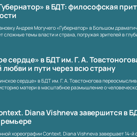
Губернатор» в БДТ: философская прит
ости
ановку Андрея Могучего «Губернатор» в Большом драматич
т сложные темы власти и страха, погружая зрителей в глу
 сердце» в БДТ им. Г. А. Товстоногов
 любви и пути через всю страну
нское сердце» в БДТ им. Г. А. Товстоногова переосмысли
историю матери в масштабное размышление о человеческой
ontext. Diana Vishneva завершится в Б
премьере
ной хореографии Context. Diana Vishneva завершает 14-й 