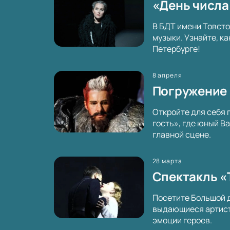
«День числа
В БДТ имени Товсто
музыки. Узнайте, к
Петербурге!
8 апреля
Погружение 
Откройте для себя 
гость», где юный В
главной сцене.
28 марта
Спектакль «
Посетите Большой д
выдающиеся артисты
эмоции героев.