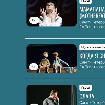
Пьеса
МАМАПАПА
(MOTHERFAT
16+
Санкт-Петерб
Г.А.Товстоног
Музыкальный спе
КОГДА Я С
Санкт-Петерб
Г.А.Товстоног
6+
Пьеса
СЛАВА
Санкт-Петерб