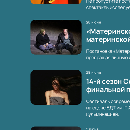
Не пропустите пост
спектакль исследуе
28 июня
«Материнское
материнской
Постановка «Матери
превращая личную 
28 июня
14-й сезон C
финальной 
Фестиваль современ
на сцене БДТ им. Г
кульминацией.
5 июня