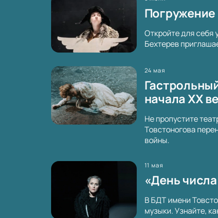
Погружение 
Откройте для себя 
Бехтерев приглашае
24 мая
Гастрольный
начала XX в
Не пропустите теат
Товстоногова перен
войны.
11 мая
«День числа
В БДТ имени Товсто
музыки. Узнайте, к