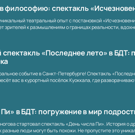
в философию: спектакль «Исчезновен
уникальный театральный опыт с постановкой «Исчезновени
т зрителей к размышлениям о границах реальности, вдох
 спектакль «Последнее лето» в БДТ: 
ека
ральное событие в Санкт-Петербурге! Спектакль «Последне
есёт вас в курортный посёлок Куоккала, где разворачиваю
 Пи» в БДТ: погружение в мир подрос
ногова стартовал спектакль «День числа Пи». История о д
ак разные люди могут быть похожи. Не пропустите это уник