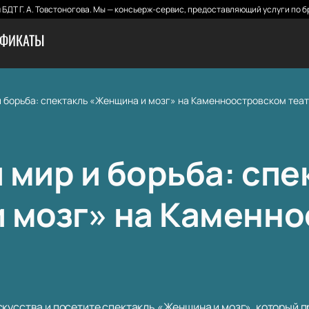
БДТ Г. А. Товстоногова. Мы — консьерж-сервис, предоставляющий услуги по б
ИФИКАТЫ
и борьба: спектакль «Женщина и мозг» на Каменноостровском теа
 мир и борьба: спе
 мозг» на Каменн
скусства и посетите спектакль «Женщина и мозг», который 