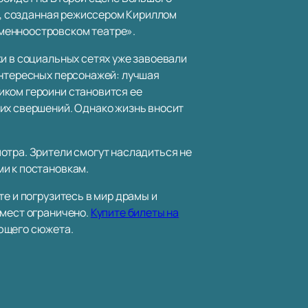
ка, созданная режиссером Кириллом
менноостровском театре».
ки в социальных сетях уже завоевали
интересных персонажей: лучшая
иком героини становится ее
ких свершений. Однако жизнь вносит
отра. Зрители смогут насладиться не
и к постановкам.
е и погрузитесь в мир драмы и
 мест ограничено.
Купите билеты на
ющего сюжета.