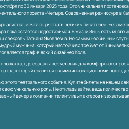
 октября по 30 января 2025 года. Это уникальная постанов
ментального проекта «Четыре. Современная режиссура в Ка
журналистка, мечтающая стать великим писателем. Ее замет
ура пока остается недостижимой. В жизни Зины есть много 
 и свекровь Татьяна Яковлевна. Но самым необычным спутн
мудрый мужчина, который настойчиво требует от Зины вели
 появляется графический дизайнер Коля.
 площадка, где созданы все условия для комфортного просм
 театра, который славится своими инновационными подходам
ю этого театрального события. Купите билеты на нашем сайт
т свою уникальную роль. Не откладывайте, ведь количество
ваемый вечер в компании талантливых актеров и захватыва