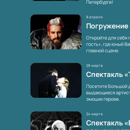
Петербурге!
8 апреля
Погружение 
Откройте для себя 
гость», где юный В
главной сцене.
28 марта
Спектакль «
Посетите Большой д
выдающиеся артисты
эмоции героев.
24 марта
Спектакль «Е