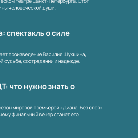
еском театре Санкт-Петербурга. Этот
бины человеческой души.
а: спектакль о силе
вает произведение Василия Шукшина,
 судьбе, сострадании и надежде.
ДТ: что нужно знать о
сезон мировой премьерой «Диана. Без слов»
очему финальный вечер станет его