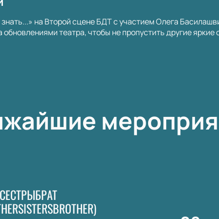
и
 знать...» на Второй сцене БДТ с участием Олега Басилашв
а обновлениями театра, чтобы не пропустить другие яркие
ижайшие мероприя
СЕСТРЫБРАТ
HERSISTERSBROTHER)