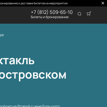
ронированию и доставке билетов на мероприятия.
+7 (812) 509-65-10
Билеты и бронирование
тре
ктакль
оостровском
пройдет на Второй сцене Большого