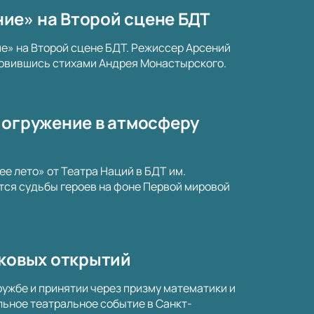
ие» на Второй сцене БДТ
е» на Второй сцене БДТ. Режиссер Арсений
новившись стихами Андрея Монастырского.
погружение в атмосферу
е лето» от Театра Наций в БДТ им.
тся судьбы героев на фоне Первой мировой
тковых открытий
ружбе и принятии через призму математики и
альное театральное событие в Санкт-