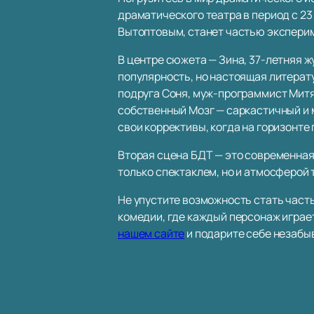
драматического театра в период с 23
Вытоптовым, станет частью экспери
В центре сюжета — Зина, 37-летняя 
популярность, но настоящая литерат
подруга Соня, муж-программист Митя
собственный Мозг — саркастичный и 
свои коррективы, когда на горизонте
Вторая сцена БДТ — это современная
только спектаклем, но и атмосферой
Не упустите возможность стать часть
комедии, где каждый персонаж играе
нашем сайте
и подарите себе незабы