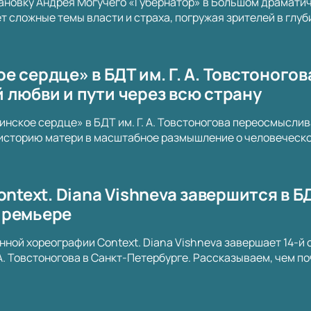
ановку Андрея Могучего «Губернатор» в Большом драматич
т сложные темы власти и страха, погружая зрителей в глу
 сердце» в БДТ им. Г. А. Товстоногов
 любви и пути через всю страну
нское сердце» в БДТ им. Г. А. Товстоногова переосмысли
историю матери в масштабное размышление о человеческой
ontext. Diana Vishneva завершится в Б
премьере
ной хореографии Context. Diana Vishneva завершает 14-й 
. А. Товстоногова в Санкт-Петербурге. Рассказываем, чем п