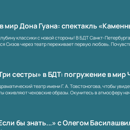
в мир Дона Гуана: спектакль «Каменн
глубину классики с новой стороны! В БДТ Санкт-Петербург
ася Сизов через театр переживает первую любовь. Почувст
Три сестры» в БДТ: погружение в мир 
раматический театр имени Г. А. Товстоногова, чтобы увиде
 оживляют чеховские образы. Окунитесь в атмосферу нач
сли бы знать...» с Олегом Басилашви