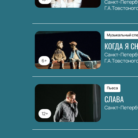
Санкт-Петерб
Г.А.Товстоног
Музыкальный спе
КОГДА Я С
Санкт-Петерб
Г.А.Товстоног
6+
Пьеса
СЛАВА
Санкт-Петерб
12+