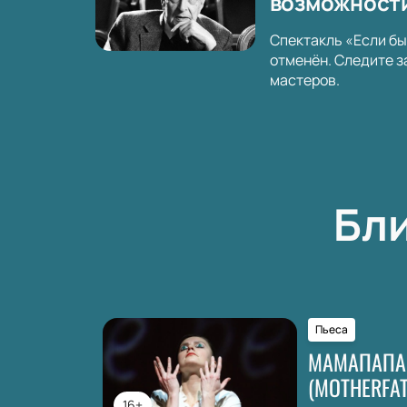
возможност
Спектакль «Если бы
отменён. Следите з
мастеров.
Бл
Пьеса
МАМАПАПА
(MOTHERFAT
16+