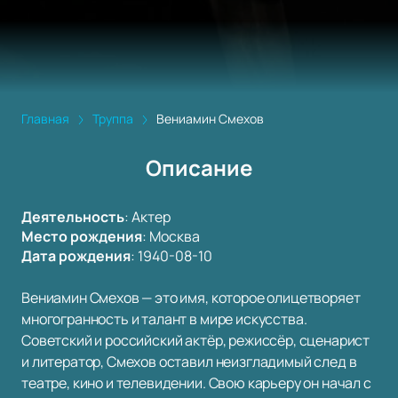
Главная
Труппа
Вениамин Смехов
Описание
Деятельность
:
Актер
Место рождения
:
Москва
Дата рождения
:
1940-08-10
Вениамин Смехов — это имя, которое олицетворяет
многогранность и талант в мире искусства.
Советский и российский актёр, режиссёр, сценарист
и литератор, Смехов оставил неизгладимый след в
театре, кино и телевидении. Свою карьеру он начал с