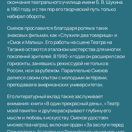
окончания театрального училища имени Б. В. Щукина
в 1961 году, и с тех пор его творческий путь только
набирал обороты.
Смехов прославился благодаря ролям в таких
знаковых фильмах, как «Служили два товарища» и
«Смок и Малыш». Его работы на сцене Театра на
Таганке остаются эталоном мастерства для многих
поколений зрителей. В 1990-х годах он расширил свои
горизонты, занявшись режиссурой не только в
России, но и за рубежом. Параллельно Смехов
делился своим опытом с молодыми актёрами,
преподавая в американских университетах.
Его литературный вклад также заслуживает
внимания: книги «В один прекрасный день», «Театр
моей памяти» и другие раскрывают глубину его
мысли и любовь к искусству. Смехов удостоен
множества наград, включая орден «За заслуги перед
Отечеством» IV степени и Российскую национальную