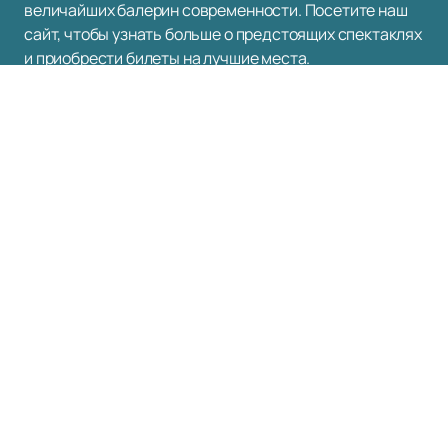
величайших балерин современности. Посетите наш
сайт, чтобы узнать больше о предстоящих спектаклях
и приобрести билеты на лучшие места.
Наверх
Афиша
Труппа
О нас