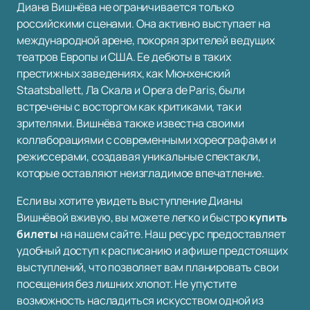
Диана Вишнёва не ограничивается только
российскими сценами. Она активно выступает на
международной арене, покоряя зрителей ведущих
театров Европы и США. Ее дебюты в таких
престижных заведениях, как Мюнхенский
Staatsballett, Ла Скала и Opera de Paris, были
встречены с восторгом как критиками, так и
зрителями. Вишнёва также известна своими
коллаборациями с современными хореографами и
режиссерами, создавая уникальные спектакли,
которые оставляют неизгладимое впечатление.
Если вы хотите увидеть выступление Дианы
Вишнёвой вживую, вы можете легко и быстро
купить
билеты
на нашем сайте. Наш ресурс предоставляет
удобный доступ к расписанию и афише предстоящих
выступлений, что позволяет вам планировать свои
посещения без лишних хлопот. Не упустите
возможность насладиться искусством одной из